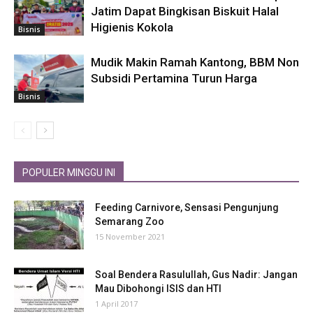
Jatim Dapat Bingkisan Biskuit Halal
Higienis Kokola
Bisnis
Mudik Makin Ramah Kantong, BBM Non
Subsidi Pertamina Turun Harga
Bisnis
POPULER MINGGU INI
Feeding Carnivore, Sensasi Pengunjung
Semarang Zoo
15 November 2021
Soal Bendera Rasulullah, Gus Nadir: Jangan
Mau Dibohongi ISIS dan HTI
1 April 2017