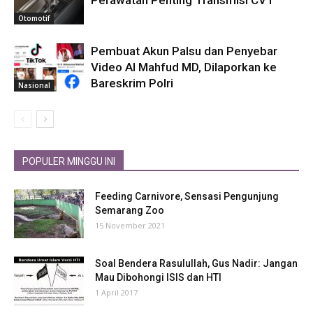
Otomotif
Pembuat Akun Palsu dan Penyebar
Video AI Mahfud MD, Dilaporkan ke
Bareskrim Polri
Nasional
POPULER MINGGU INI
Feeding Carnivore, Sensasi Pengunjung
Semarang Zoo
15 November 2021
Soal Bendera Rasulullah, Gus Nadir: Jangan
Mau Dibohongi ISIS dan HTI
1 April 2017