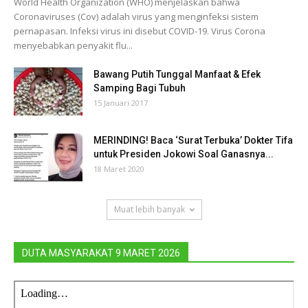
World Health Organization (WHO) menjelaskan bahwa
Coronaviruses (Cov) adalah virus yang menginfeksi sistem
pernapasan. Infeksi virus ini disebut COVID-19. Virus Corona
menyebabkan penyakit flu...
Bawang Putih Tunggal Manfaat & Efek
Samping Bagi Tubuh
15 Januari 2017
MERINDING! Baca ‘Surat Terbuka’ Dokter Tifa
untuk Presiden Jokowi Soal Ganasnya...
18 Maret 2020
Muat lebih banyak
DUTA MASYARAKAT 9 MARET 2026