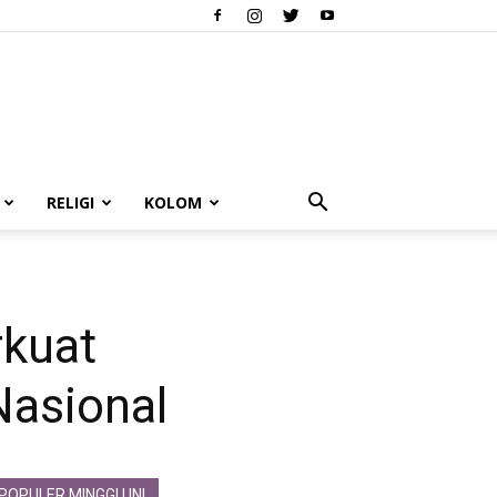
RELIGI
KOLOM
rkuat
Nasional
POPULER MINGGU INI