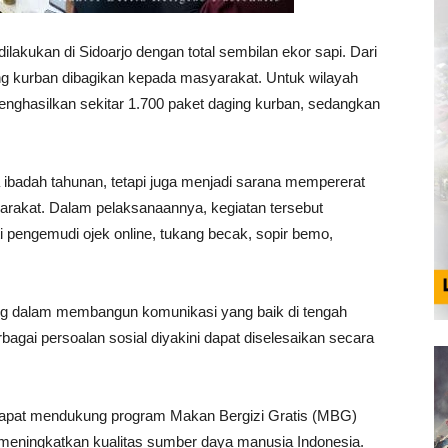
lakukan di Sidoarjo dengan total sembilan ekor sapi. Dari
ging kurban dibagikan kepada masyarakat. Untuk wilayah
enghasilkan sekitar 1.700 paket daging kurban, sedangkan
a ibadah tahunan, tetapi juga menjadi sarana mempererat
yarakat. Dalam pelaksanaannya, kegiatan tersebut
 pengemudi ojek online, tukang becak, sopir bemo,
ing dalam membangun komunikasi yang baik di tengah
agai persoalan sosial diyakini dapat diselesaikan secara
an dapat mendukung program Makan Bergizi Gratis (MBG)
m meningkatkan kualitas sumber daya manusia Indonesia.