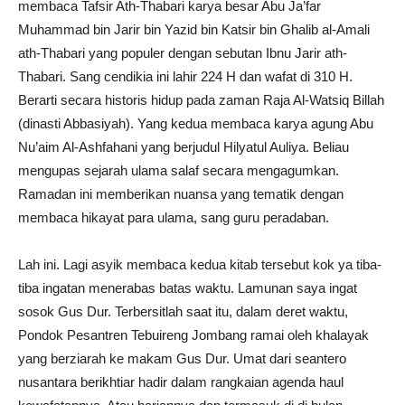
membaca Tafsir Ath-Thabari karya besar Abu Ja’far
Muhammad bin Jarir bin Yazid bin Katsir bin Ghalib al-Amali
ath-Thabari yang populer dengan sebutan Ibnu Jarir ath-
Thabari. Sang cendikia ini lahir 224 H dan wafat di 310 H.
Berarti secara historis hidup pada zaman Raja Al-Watsiq Billah
(dinasti Abbasiyah). Yang kedua membaca karya agung Abu
Nu’aim Al-Ashfahani yang berjudul Hilyatul Auliya. Beliau
mengupas sejarah ulama salaf secara mengagumkan.
Ramadan ini memberikan nuansa yang tematik dengan
membaca hikayat para ulama, sang guru peradaban.
Lah ini. Lagi asyik membaca kedua kitab tersebut kok ya tiba-
tiba ingatan menerabas batas waktu. Lamunan saya ingat
sosok Gus Dur. Terbersitlah saat itu, dalam deret waktu,
Pondok Pesantren Tebuireng Jombang ramai oleh khalayak
yang berziarah ke makam Gus Dur. Umat dari seantero
nusantara berikhtiar hadir dalam rangkaian agenda haul