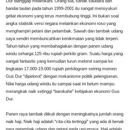
Dur dianggap mbarokahi. Orang tua, sanak saudara dan
handai taulan pada tahun 1999-2001 itu sangat mensyukuri
geliat ekonomi yang terus membubung tinggi. Ini bukan soal
angka statistik versi negara melainkan ekonomi roso yang
menghampiri petani dan petambak. Sawah dan tambak udang
saya sendiri membuncahkan kenikmatan yang tidak terperi.
Tahun-tahun yang membahagiakan dengan panen udang
windu seharga 125 ribu rupiah perkilo gram. Suatu harga yang
sangat fantastis yang kemudian turun melorot sampai ke
tingkatan 17.000-19.000 rupiah perkilogram seiring momen
Gus Dur “dipelorot” dengan mekanisme politik pelengseran.
Nilai harga udang windu itu sampai saat ini belum mampu
merangkak naik setinggi “barokahe” kebijakan ekonomi Gus
Dur.
Panen raya tambak diikuti dengan meningkatnya jumlah orang
naik haji. Naik haji adalah “cita-cita tertinggi” yang ada di benak
para petambak udang dan petani pada umumnya. Haji adalah