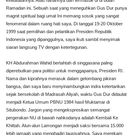
kewafatannya. Atau hariannya dan termasuk di di bulan
Ramadan ini. Sebuah saat yang meneguhkan Gus Dur punya
magnit spiritual bagi umat Ini memang sosok yang sangat
fenomenal dalam ruang hati saya. Di tanggal 19-20 Oktober
1999 saat pemilihan dan pelantikan Presiden Republik
Indonesia yang dipanggulnya, saya ikuti sambil menyimak
siaran langsung TV dengan ketertegunan.
KH Abdurahman Wahid bertahtah di singgasana paling
diperebutkan para politisi untuk menggapainya, Presiden RI.
Nama dan kiprahnya merasuk dalam gelombang pikiran
bangsa, dan saya baru menyinambungkan indra ketertarikan
sejak bersekolah di Madrasah Aliyah, waktu Gus Dur didaulat
menjadi Ketua Umum PBNU 1984 hasil Muktamar di
Situbondo. Jargon yang mengekspresikan semangat
pergerakan NU di bawah nahkodanya adalah Kembali Ke
Khittah. Alun-alun Lamongan menjadi saksi bersama 15.000
lebih jamaah yang menghadiri tausiyahnya. Saya merekam