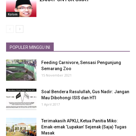
Kolom
POPULER MINGGU INI
Feeding Carnivore, Sensasi Pengunjung
Semarang Zoo
15 November 2021
Soal Bendera Rasulullah, Gus Nadir: Jangan
Mau Dibohongi ISIS dan HTI
1 April 2017
Terimakasih APKLI, Ketua Panitia Miko:
Emak-emak ‘Lupakan’ Sejenak (Saja) Tugas
Masak