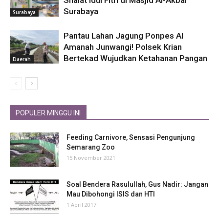
Surabaya
Surabaya
Pantau Lahan Jagung Ponpes Al
Amanah Junwangi! Polsek Krian
Bertekad Wujudkan Ketahanan Pangan
Daerah
POPULER MINGGU INI
Feeding Carnivore, Sensasi Pengunjung
Semarang Zoo
15 November 2021
Soal Bendera Rasulullah, Gus Nadir: Jangan
Mau Dibohongi ISIS dan HTI
1 April 2017