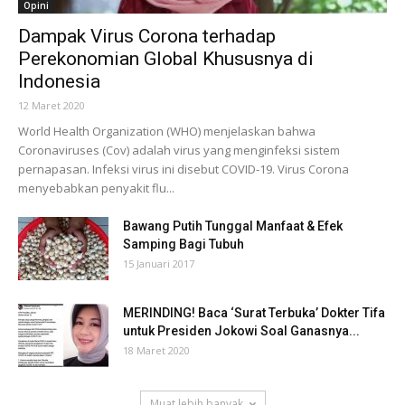
Opini
Dampak Virus Corona terhadap
Perekonomian Global Khususnya di
Indonesia
12 Maret 2020
World Health Organization (WHO) menjelaskan bahwa
Coronaviruses (Cov) adalah virus yang menginfeksi sistem
pernapasan. Infeksi virus ini disebut COVID-19. Virus Corona
menyebabkan penyakit flu...
Bawang Putih Tunggal Manfaat & Efek
Samping Bagi Tubuh
15 Januari 2017
MERINDING! Baca ‘Surat Terbuka’ Dokter Tifa
untuk Presiden Jokowi Soal Ganasnya...
18 Maret 2020
Muat lebih banyak