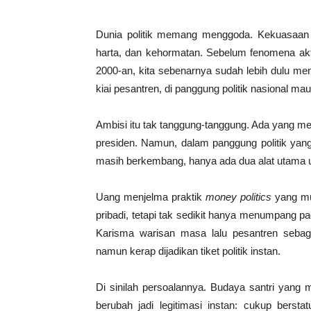
Dunia politik memang menggoda. Kekuasaan se
harta, dan kehormatan. Sebelum fenomena aktr
2000-an, kita sebenarnya sudah lebih dulu m
kiai pesantren, di panggung politik nasional ma
Ambisi itu tak tanggung-tanggung. Ada yang menge
presiden. Namun, dalam panggung politik yan
masih berkembang, hanya ada dua alat utama u
Uang menjelma praktik
money politics
yang mud
pribadi, tetapi tak sedikit hanya menumpang 
Karisma warisan masa lalu pesantren sebag
namun kerap dijadikan tiket politik instan.
Di sinilah persoalannya. Budaya santri yang 
berubah jadi legitimasi instan: cukup bers