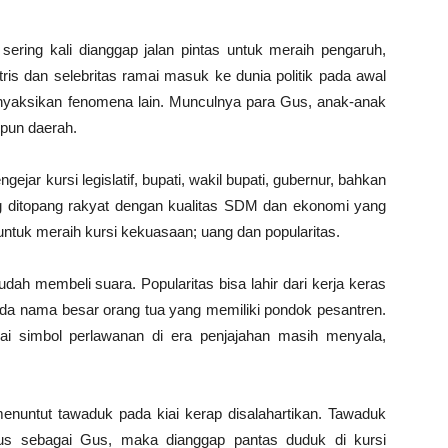
ring kali dianggap jalan pintas untuk meraih pengaruh,
is dan selebritas ramai masuk ke dunia politik pada awal
enyaksikan fenomena lain. Munculnya para Gus, anak-anak
upun daerah.
jar kursi legislatif, bupati, wakil bupati, gubernur, bahkan
g ditopang rakyat dengan kualitas SDM dan ekonomi yang
ntuk meraih kursi kekuasaan; uang dan popularitas.
ah membeli suara. Popularitas bisa lahir dari kerja keras
pada nama besar orang tua yang memiliki pondok pesantren.
ai simbol perlawanan di era penjajahan masih menyala,
menuntut tawaduk pada kiai kerap disalahartikan. Tawaduk
tatus sebagai Gus, maka dianggap pantas duduk di kursi