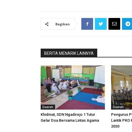
Bagikan
BERITA MENARIK LAINNYA
Daerah
Daerah
Khidmat, SDN Ngadirejo 1 Tutur
Pengurus P
Gelar Doa Bersama Lintas Agama
Lantik PKO 
2030