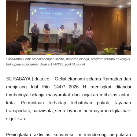
Silaturahmi Bank Mandiri dengan Media, paparan kinerja, program terbaru sekaligus
buka puasa bersama, Selasa 17/03/26. (dok/duta.co)
SURABAYA | duta.co – Geliat ekonomi selama Ramadan dan
menjelang Idul Fitri 1447/ 2026 H meningkat ditandai
tumbuhnya belanja masyarakat dan lonjakan mobilitas antar-
kota. Permintaan terhadap kebutuhan pokok, layanan
transportasi, pariwisata, serta layanan pembayaran digital naik
signifikan.
Peningkatan aktivitas konsumsi ini mendorong perputaran