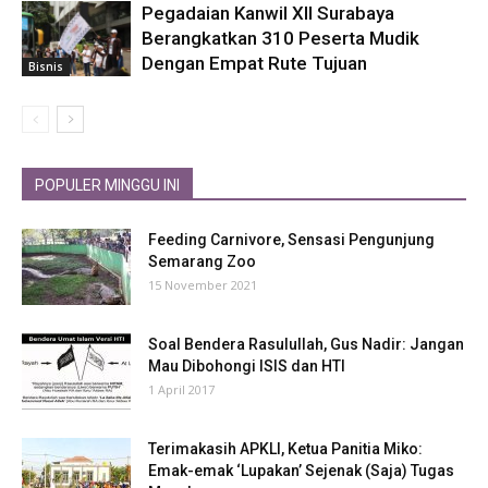
Pegadaian Kanwil XII Surabaya
Berangkatkan 310 Peserta Mudik
Dengan Empat Rute Tujuan
Bisnis
POPULER MINGGU INI
Feeding Carnivore, Sensasi Pengunjung
Semarang Zoo
15 November 2021
Soal Bendera Rasulullah, Gus Nadir: Jangan
Mau Dibohongi ISIS dan HTI
1 April 2017
Terimakasih APKLI, Ketua Panitia Miko:
Emak-emak ‘Lupakan’ Sejenak (Saja) Tugas