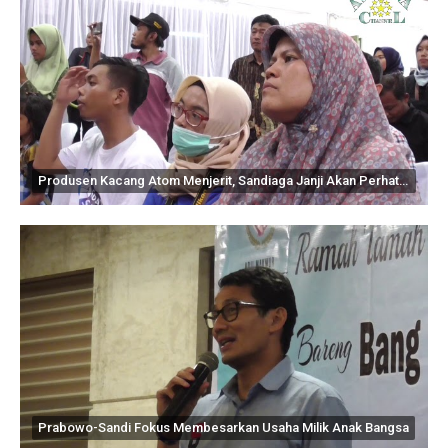
Produsen Kacang Atom Menjerit, Sandiaga Janji Akan Perhatikan Bisnis Lokal
Prabowo-Sandi Fokus Membesarkan Usaha Milik Anak Bangsa