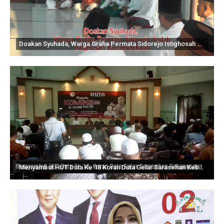
Doakan Syuhada, Warga Graha Permata Sidorejo Istighosah Kemerdekaan
Menyambut HUT Duta Ke 18 Koran Duta Gelar Sarasehan Kebangsaan