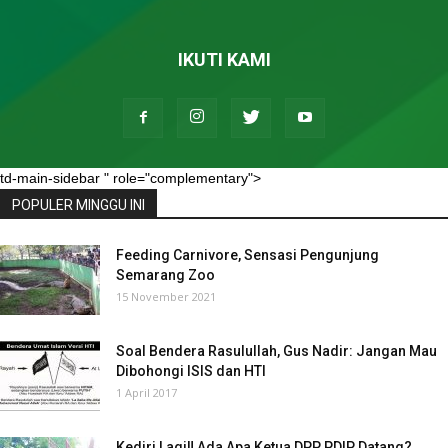
IKUTI KAMI
td-main-sidebar " role="complementary">
POPULER MINGGU INI
Feeding Carnivore, Sensasi Pengunjung
Semarang Zoo
15 November 2021
Soal Bendera Rasulullah, Gus Nadir: Jangan Mau
Dibohongi ISIS dan HTI
1 April 2017
Kediri Lagi‼ Ada Apa Ketua DPP PDIP Datang?