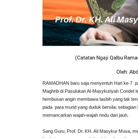
(Catatan Ngaji Qalbu Rama
Oleh: Abd
RAMADHAN baru saja menyentuh Hari ke-7 pa
Maghrib di Pasulukan Al-Masykuriyah Condet ter
hembusan angin membawa tasbih yang tak terd
pada para murid yang duduk bersila; sebagian had
memancarkan wajah-wajah rindu dari jauh.
Sang Guru, Prof. Dr. KH. Ali Masykur Musa, m