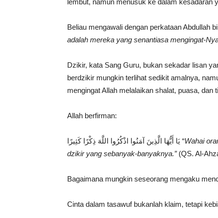
lembut, namun menusuk ke dalam kesadaran yang 
adalah mereka yang senantiasa mengingat-Nya
Dzikir, kata Sang Guru, bukan sekadar lisan y
berdzikir mungkin terlihat sedikit amalnya, nam
mengingat Allah melalaikan shalat, puasa, dan 
Allah berfirman:
يَا أَيُّهَا الَّذِينَ آمَنُوا اذْكُرُوا اللَّهَ ذِكْرًا كَثِيرًا “
Wahai oran
dzikir yang sebanyak-banyaknya.”
(QS. Al-Ahz
Bagaimana mungkin seseorang mengaku menci
Cinta dalam tasawuf bukanlah klaim, tetapi ke