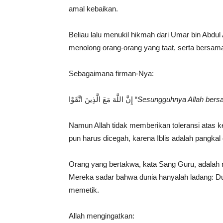
amal kebaikan.
Beliau lalu menukil hikmah dari Umar bin Abdul Aziz رحمه الله: Allah meminta kita untuk taat, da
menolong orang-orang yang taat, serta bersa
Sebagaimana firman-Nya:
إِنَّ اللَّهَ مَعَ الَّذِينَ اتَّقَوْا “
Sesungguhnya Allah bers
Namun Allah tidak memberikan toleransi atas k
pun harus dicegah, karena Iblis adalah pangkal
Orang yang bertakwa, kata Sang Guru, adalah m
Mereka sadar bahwa dunia hanyalah ladang: Du
memetik.
Allah mengingatkan: