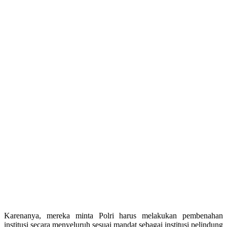
Karenanya, mereka minta Polri harus melakukan pembenahan
institusi secara menyeluruh sesuai mandat sebagai institusi pelindung