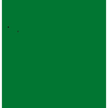
Kecelakaan Motor, Bendahara Umum
Partai Demokrat, Renville Antonio
Meninggal Dunia
Keadilan
Semua
Hukum
Kriminal
Hukum
Tuntutan JPU Dinilai Lemah, Banyak
Fakta Persidangan yang Diabaikan
Kriminal
Kisahnya Panjang! Ini Sosok Dwi
Hartono Terduga Otak Penculikan Kacab
BRI…
Hukum