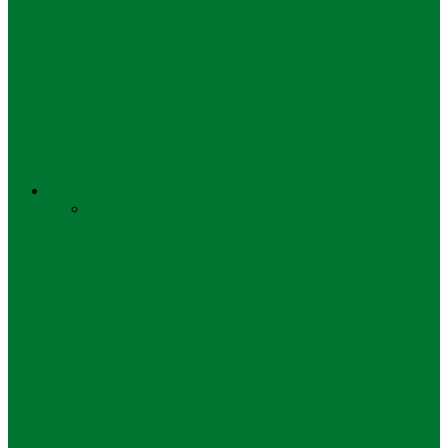
Pemilik Bekas Panti Asuhan di Surabaya
Divonis 19 Tahun, Terbukti Cabuli…
Hukum
Ban dan Peleng Dicopot, Diana Tetap
Ngeyel Tak Merusak Mobil Korban!
Ekonomi
Semua
Bisnis
UMKM
Bisnis
Bank Jatim Raih Dua Penghargaan di
Ajang Infobank Award 2025
Bisnis
BATIC 2025 Gerakkan Evolusi Digital
Masa Depan Bentuk Masa Depan
Konektivitas