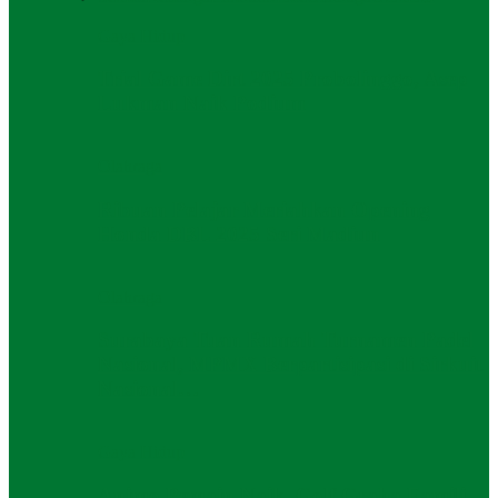
Gaya Hidup
Trial Game Dirt 2025 Probolinggo, Asep
Lukman Naik Podium
Olahraga
Ribuan Pelajar Meriahkan Opening
Honda DBL 2025 Seri Madiun
Olahraga
Surabaya Tuan Rumah Turnamen Padel
Nasional, MPMX Berpartisipasi di Sirkuit
Nasional…
Gaya Hidup
Animo Pemain Naik, Golf Graha Famili