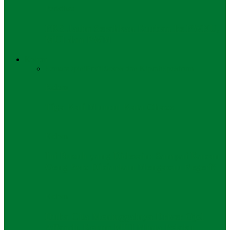
Peristiwa
PKS Jatim Serahkan Kurban ke PWNU,
MUI dan PWM
Kolom
Semua
Opini
Profil
Sosok dan Kiprah
Spektrum
Kolom
Tiga Kali Muncul Kata Chaos
Kolom
Ini Rusuh yang Didesain: Sampai Kapan
Geng Solo Dibiarkan Mengacau Negeri?
Kolom
Duka Cita Meninggalnya Driver Ojol
Affandi, Ketum MUI Minta Pelaku