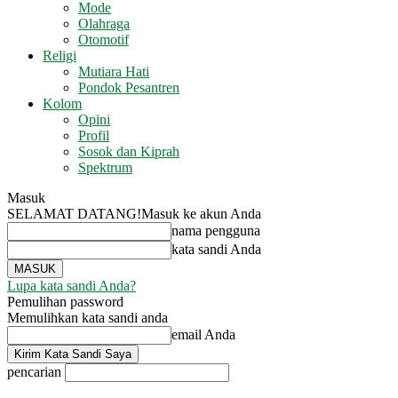
Mode
Olahraga
Otomotif
Religi
Mutiara Hati
Pondok Pesantren
Kolom
Opini
Profil
Sosok dan Kiprah
Spektrum
Masuk
SELAMAT DATANG!
Masuk ke akun Anda
nama pengguna
kata sandi Anda
Lupa kata sandi Anda?
Pemulihan password
Memulihkan kata sandi anda
email Anda
pencarian