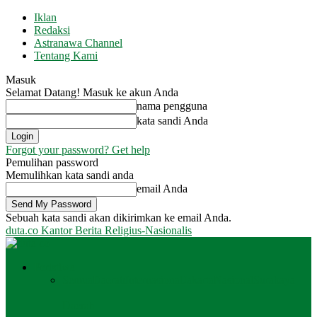
Iklan
Redaksi
Astranawa Channel
Tentang Kami
Masuk
Selamat Datang! Masuk ke akun Anda
nama pengguna
kata sandi Anda
Forgot your password? Get help
Pemulihan password
Memulihkan kata sandi anda
email Anda
Sebuah kata sandi akan dikirimkan ke email Anda.
duta.co
Kantor Berita Religius-Nasionalis
Peristiwa
Semua
Daerah
Internasional
Jakarta
Nasional
Surabaya
Daerah