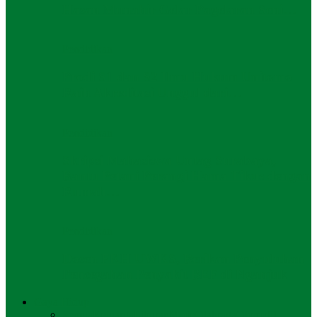
Hasan Munahir Gelar Pagelaran Seni…
Pendidikan
Prodi S1 dan S2 Ilmu Hukum Unitomo
Raih Akreditasi Unggul dari…
Pendidikan
Skripsi Mahasiswa Untag Surabaya,
Bantu Petani Perangi Hama Tikus dengan
Rumah…
Pendidikan
Dosen FKH UWKS, Berikan Penyuluhan
Pencegahan Penyakit BEF di Nganjuk
Gaya Hidup
Semua
Keluarga
Liburan
Mode
Olahraga
Otomotif