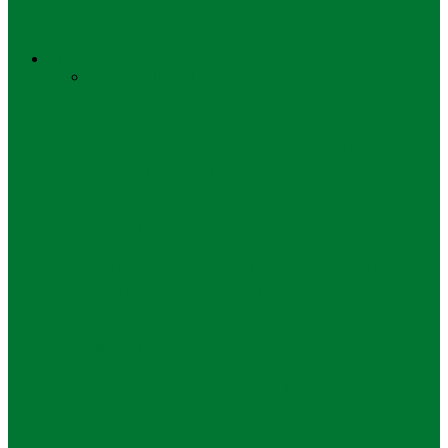
Rayakan 30 Tahun dengan Summer…
Religi
Semua
Mutiara Hati
Pondok Pesantren
Pendidikan
Kreatif dan Mandiri, Santri PP Modern
Hasan Munahir Gelar Pagelaran Seni…
Pendidikan
Rihlah Tarbawiyah! PPM Hasan Munahir
Menyatukan Ilmu dengan Alam
Pendidikan
Puluhan Santri Ponpes Modern Hasan
Munahir Gelar MABIT di Masjid Sekitar