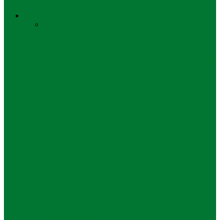
Politik
Semua
Dalam Negeri
Peristiwa
Ketua PKS Jatim Dampingi Presiden PKS
Sowan ke Rembang
Peristiwa
Presiden PKS Apresiasi Penurunan
Kemiskinan Ekstrem di Jatim
Politik
KPU Jatim: Coblosan Ulang di Magetan
Digelar 22 Maret, semua KPPS…
Dalam Negeri