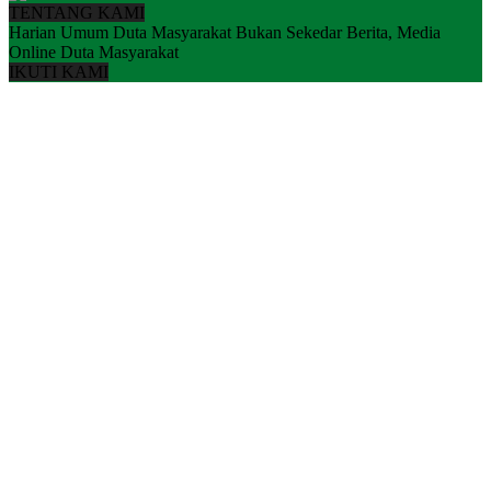
TENTANG KAMI
Harian Umum Duta Masyarakat Bukan Sekedar Berita, Media
Online Duta Masyarakat
IKUTI KAMI