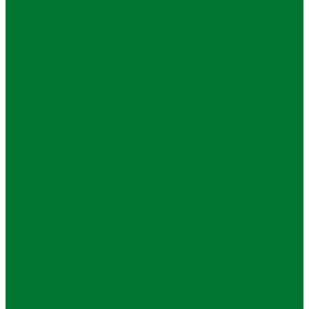
Aksi di Lamongan Terkendali Aman
Nasional
PCNU Jombang Desak Presiden Prabowo
Batalkan Kebijakan yang Menambah
Beban Rakyat
Nasional
Demo Jakarta Jadi Perhatian Media
Asing! Rumah Pejabat Jadi Sasaran,
dari…
Nasional
Terimbas Demo! MHQ Internasional bagi
Penyandang Disabilitas Netra 2025
Ditunda