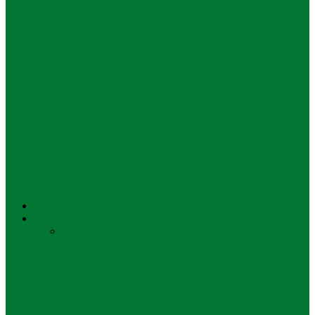
Bisnis
ACC Berikan Bunga Murah untuk Warga
Surabaya dan Sekitarnya
Bisnis
RUPSLB PGN Tetapkan Pengurus Baru
Perseroan, Mantapkan Langkah Strategis
di Ekosistem…
UNUSA
Pendidikan
Semua
Kebijakan
Pendidikan Anak Usia
Dini
Pendidikan Dasar
Pendidikan Menengah
Atas
Pendidikan Menengah Pertama
Pendidikan
Kreatif dan Mandiri, Santri PP Modern