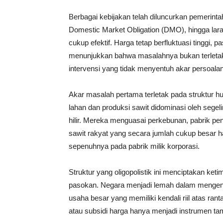
Berbagai kebijakan telah diluncurkan pemerint
Domestic Market Obligation (DMO), hingga lar
cukup efektif. Harga tetap berfluktuasi tinggi, p
menunjukkan bahwa masalahnya bukan terletak
intervensi yang tidak menyentuh akar persoalan
Akar masalah pertama terletak pada struktur hu
lahan dan produksi sawit didominasi oleh segeli
hilir. Mereka menguasai perkebunan, pabrik peng
sawit rakyat yang secara jumlah cukup besar h
sepenuhnya pada pabrik milik korporasi.
Struktur yang oligopolistik ini menciptakan 
pasokan. Negara menjadi lemah dalam mengend
usaha besar yang memiliki kendali riil atas rant
atau subsidi harga hanya menjadi instrumen t