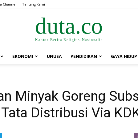
a Channel
Tentang Kami
duta.co
Kantor Berita Religius-Nasionalis
EKONOMI
UNUSA
PENDIDIKAN
GAYA HIDUP
aan Minyak Goreng Subs
 Tata Distribusi Via K