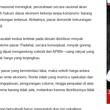
ernasional meningkat, perusahaan secara rasional akan
lah hukum dasar ekonomi bekerja tanpa kompromi: barang
tungan terbesar. Akibatnya, pasar domestik kekurangan
i.
masalah kedua terletak pada desain distribusi minyak
isme pasar. Padahal, secara konseptual, minyak goreng
yang dijual mengandung subsidi dari APBN—uang rakyat yang
k harga yang terjangkau.
ur pasar yang berorientasi laba, maka selisih harga antara
an rente ekonomi. Rente inilah yang memicu spekulasi dan
ngoplosan, pengurangan volume, hingga penjualan di atas
ena barang tidak ada, melainkan karena distribusinya tidak
eng bersubsidi harus menyentuh dua sisi sekaligus: