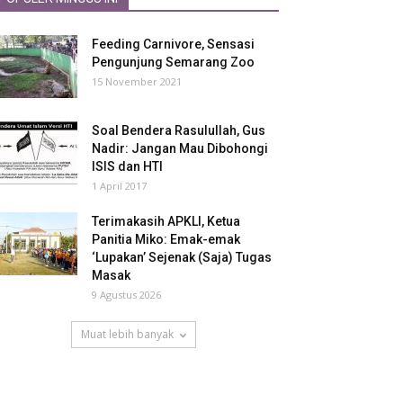
Feeding Carnivore, Sensasi
Pengunjung Semarang Zoo
15 November 2021
Soal Bendera Rasulullah, Gus
Nadir: Jangan Mau Dibohongi
ISIS dan HTI
1 April 2017
Terimakasih APKLI, Ketua
Panitia Miko: Emak-emak
‘Lupakan’ Sejenak (Saja) Tugas
Masak
9 Agustus 2026
Muat lebih banyak