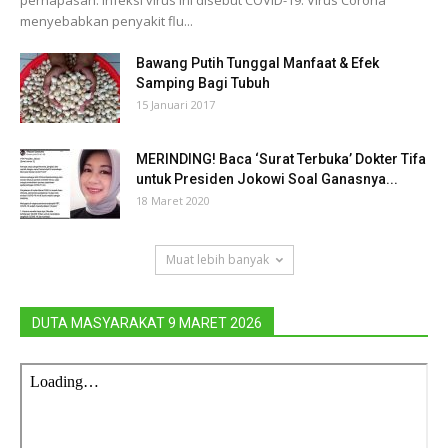
pernapasan. Infeksi virus ini disebut COVID-19. Virus Corona
menyebabkan penyakit flu...
Bawang Putih Tunggal Manfaat & Efek
Samping Bagi Tubuh
15 Januari 2017
MERINDING! Baca ‘Surat Terbuka’ Dokter Tifa
untuk Presiden Jokowi Soal Ganasnya...
18 Maret 2020
Muat lebih banyak
DUTA MASYARAKAT 9 MARET 2026