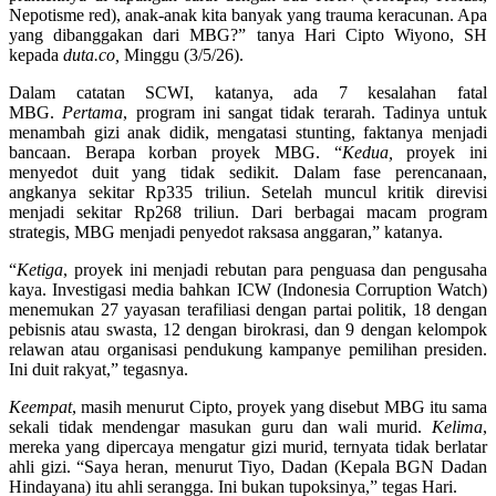
Nepotisme red), anak-anak kita banyak yang trauma keracunan. Apa
yang dibanggakan dari MBG?” tanya Hari Cipto Wiyono, SH
kepada
duta.co,
Minggu (3/5/26).
Dalam catatan SCWI, katanya, ada 7 kesalahan fatal
MBG.
Pertama
, program ini sangat tidak terarah. Tadinya untuk
menambah gizi anak didik, mengatasi stunting, faktanya menjadi
bancaan. Berapa korban proyek MBG. “
Kedua,
proyek ini
menyedot duit yang tidak sedikit. Dalam fase perencanaan,
angkanya sekitar Rp335 triliun. Setelah muncul kritik direvisi
menjadi sekitar Rp268 triliun. Dari berbagai macam program
strategis, MBG menjadi penyedot raksasa anggaran,” katanya.
“
Ketiga
, proyek ini menjadi rebutan para penguasa dan pengusaha
kaya. Investigasi media bahkan ICW (Indonesia Corruption Watch)
menemukan 27 yayasan terafiliasi dengan partai politik, 18 dengan
pebisnis atau swasta, 12 dengan birokrasi, dan 9 dengan kelompok
relawan atau organisasi pendukung kampanye pemilihan presiden.
Ini duit rakyat,” tegasnya.
Keempat
, masih menurut Cipto, proyek yang disebut MBG itu sama
sekali tidak mendengar masukan guru dan wali murid.
Kelima
,
mereka yang dipercaya mengatur gizi murid, ternyata tidak berlatar
ahli gizi. “Saya heran, menurut Tiyo, Dadan (Kepala BGN Dadan
Hindayana) itu ahli serangga. Ini bukan tupoksinya,” tegas Hari.