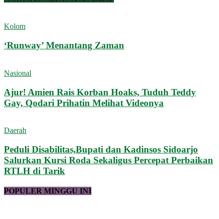
Kolom
‘Runway’ Menantang Zaman
Nasional
Ajur! Amien Rais Korban Hoaks, Tuduh Teddy
Gay, Qodari Prihatin Melihat Videonya
Daerah
Peduli Disabilitas,Bupati dan Kadinsos Sidoarjo
Salurkan Kursi Roda Sekaligus Percepat Perbaikan
RTLH di Tarik
POPULER MINGGU INI