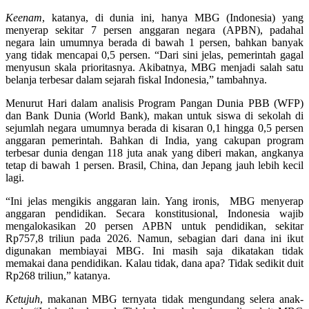
Keenam
, katanya, di dunia ini, hanya MBG (Indonesia) yang
menyerap sekitar 7 persen anggaran negara (APBN), padahal
negara lain umumnya berada di bawah 1 persen, bahkan banyak
yang tidak mencapai 0,5 persen. “Dari sini jelas, pemerintah gagal
menyusun skala prioritasnya. Akibatnya, MBG menjadi salah satu
belanja terbesar dalam sejarah fiskal Indonesia,” tambahnya.
Menurut Hari dalam analisis Program Pangan Dunia PBB (WFP)
dan Bank Dunia (World Bank), makan untuk siswa di sekolah di
sejumlah negara umumnya berada di kisaran 0,1 hingga 0,5 persen
anggaran pemerintah. Bahkan di India, yang cakupan program
terbesar dunia dengan 118 juta anak yang diberi makan, angkanya
tetap di bawah 1 persen. Brasil, China, dan Jepang jauh lebih kecil
lagi.
“Ini jelas mengikis anggaran lain. Yang ironis, MBG menyerap
anggaran pendidikan. Secara konstitusional, Indonesia wajib
mengalokasikan 20 persen APBN untuk pendidikan, sekitar
Rp757,8 triliun pada 2026. Namun, sebagian dari dana ini ikut
digunakan membiayai MBG. Ini masih saja dikatakan tidak
memakai dana pendidikan. Kalau tidak, dana apa? Tidak sedikit duit
Rp268 triliun,” katanya.
Ketujuh
, makanan MBG ternyata tidak mengundang selera anak-