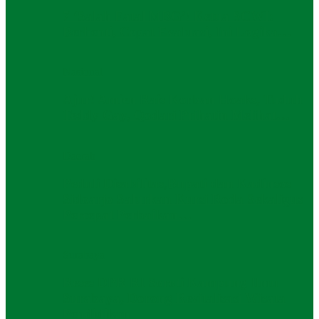
7 ‘Salah Fatal MBG’! Ketua SCWI:
Berhenti, Cepat Evaluasi, Ini Logika…
Nasional
Ajur! Amien Rais Korban Hoaks, Tuduh
Teddy Gay, Qodari Prihatin Melihat…
Daerah
Peduli Disabilitas,Bupati dan Kadinsos
Sidoarjo Salurkan Kursi Roda Sekaligus
Percepat Perbaikan…
Surabaya
Reses DPR RI Soroti Kampung Ilmu
Surabaya, Dorong Revitalisasi Wisata
Pendidikan