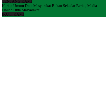
TENTANG KAMI
Harian Umum Duta Masyarakat Bukan Sekedar Berita, Media
Online Duta Masyarakat
IKUTI KAMI