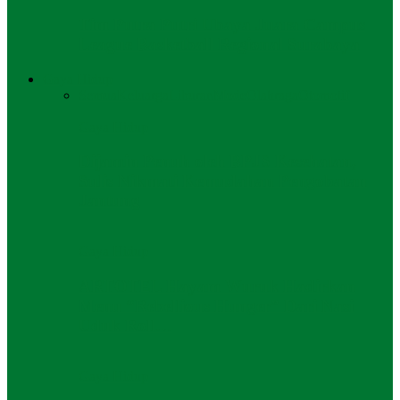
Tim Putra Putri Ubaya Juara Campus
League Basketball Regional Surabaya
Gaya Hidup
Semua
Keluarga
Liburan
Mode
Olahraga
Otomotif
Gaya Hidup
Dijamin Penuh oleh BPJS Kesehatan,
Sulis Nikmati Kemudahan Pengobatan
Jantung
Gaya Hidup
ARTOTEL Hayam Wuruk Hadirkan
Menu “Rebellious Hunger” Dari Nasi
Uduk Roll…
Gaya Hidup