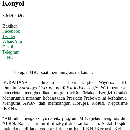
Konyol
3 Mei 2026
Bagikan
Facebook
Twitter
WhatsApp
Email
Telegram
LINE
Petugas MBG saat membungkus makanan.
SURABAYA | duta.co – Hari Cipto Wiyono, SH,
Direktur
Surabaya Corruption Watch Indonesia
(SCWI) mendesak
pemerintah menghentikan program MBG (Makan Bergizi Gratis).
Menurutnya program kebanggaan Presiden Prabowo ini berbahaya.
Menguras APBN dan membangun Korupsi, Kolusi, Nepotisme
(KKN).
“Alih-alih mengatasi gizi anak, program MBG jelas menguras duit
APBN. Ratusan triliun duit rakyat dipakai bancaan. Sudah begitu,
prakteknya di lapangan sarat dengan bau KKN (Korupsi, Kolusi,