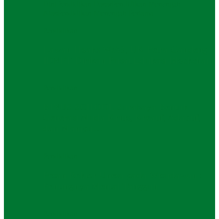
Dini
Pendidikan Dasar
Pendidikan Menengah
Atas
Pendidikan Menengah Pertama
Pendidikan
Lawan Hoaks Web3, UK Petra Gandeng
IDNFT Dirikan Pusat Edukasi Blockchain
Pendidikan
BINUS SCHOOL Surabaya Bentuk
Generasi Muda Kritis, Kreatif, Adaptif,
dan Mampu…
Pendidikan
Pesan Rektor Unesa pada Wisudawan :
Pentingnya Mental Tangguh
Pendidikan