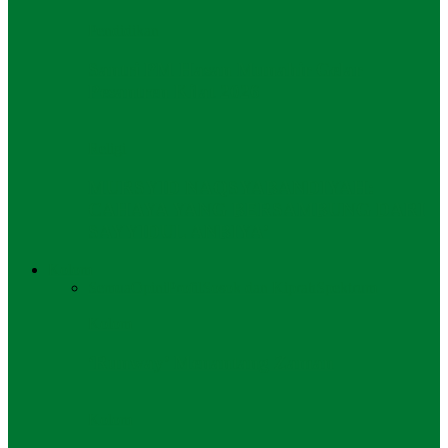
Pendidikan
Santri PM Hasan Munahir Gelar
Pesantren Kilat 2026
Religi
MURSYID NAQSYABANDIYAH:
CAHAYA YANG BERSAMBUNG DARI
SAYYIDUL ANBIYA’
Kolom
Semua
Opini
Profil
Sosok dan Kiprah
Spektrum
Kolom
‘Runway’ Menantang Zaman
Kolom