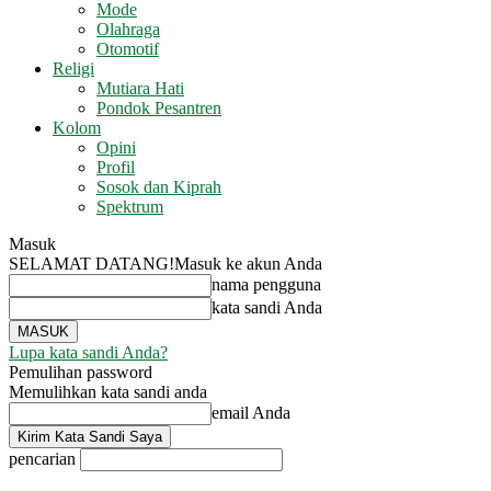
Mode
Olahraga
Otomotif
Religi
Mutiara Hati
Pondok Pesantren
Kolom
Opini
Profil
Sosok dan Kiprah
Spektrum
Masuk
SELAMAT DATANG!
Masuk ke akun Anda
nama pengguna
kata sandi Anda
Lupa kata sandi Anda?
Pemulihan password
Memulihkan kata sandi anda
email Anda
pencarian