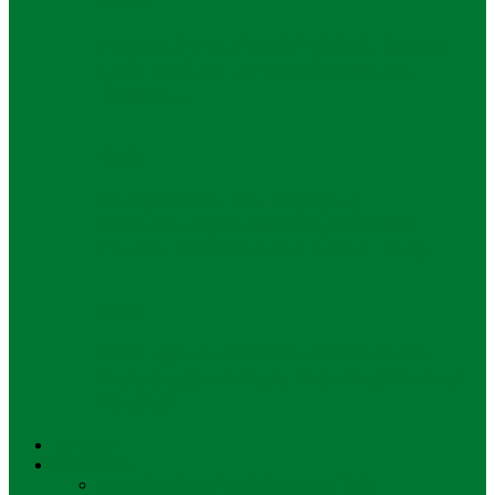
UMKM
Perkuat Peran Kartini Digital, Telkom
Latih 73 Ribu UMKM Perempuan
Tembus…
Bisnis
Sinergi KPPU dan Kejagung
Amankan Rp43,9 Miliar, Eksekusi
Putusan Berkekuatan Hukum Tetap
Bisnis
Beri Layanan Nasabah Prioritas dan
Jatimers, Bank Jatim Gandeng National
Hospital
UNUSA
Pendidikan
Semua
Kebijakan
Pendidikan Anak Usia