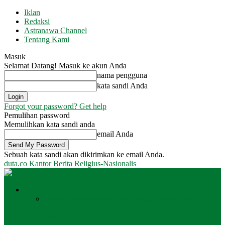
Iklan
Redaksi
Astranawa Channel
Tentang Kami
Masuk
Selamat Datang! Masuk ke akun Anda
nama pengguna
kata sandi Anda
Forgot your password? Get help
Pemulihan password
Memulihkan kata sandi anda
email Anda
Sebuah kata sandi akan dikirimkan ke email Anda.
duta.co
Kantor Berita Religius-Nasionalis
Peristiwa
Semua
Daerah
Internasional
Jakarta
Nasional
Surabaya
Surabaya