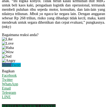
anak. “Ini logika konyol. Tidak heran kalau kemudian duit MBG
untuk beli kaos kaki, pengadaan logistik dan operasional, termasuk
membeli puluhan ribu sepeda motor, konsultan, dan lain-lain yang
nilainya triliunan.
Mbok ya ngaca
ke negara lain. Dengan anggaran
sebesar Rp 268 triliun, risiko yang dihadapi tidak kecil, maka, kami
mendesak untuk segara dihentikan dan cepat evaluasi,” pungkasnya.
(mky)
Bagaimana reaksi anda?
Share
Tweet
Bagikan
Facebook
Twitter
WhatsApp
Email
Telegram
LINE
BERITA MENARIK LAINNYA