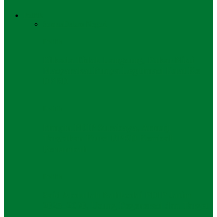
Politik
Semua
Dalam Negeri
Politik
Pilkada Tidak Langsung, Pakar Nilai
Masyarakat Punya Legitimasi Kuat Ke
DPRD
Politik
Pimpin PDIP Surabaya, Armuji
Targetkan Kursi DPRD Kembali
Bertambah
Politik
Said Abdullah Nahkodai PDIP Jatim
2025–2030, Usung Regenerasi dan Target
5…