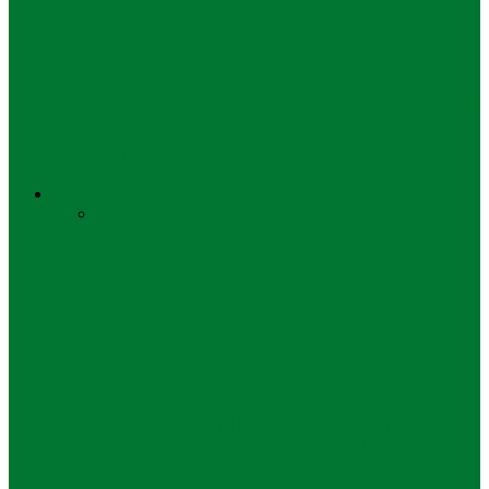
Politik
Konferda-Konfercab Serentak PDIP Jatim
Jadi Momentum Konsolidasi dan
Penguatan Ideologi
Keadilan
Semua
Hukum
Kriminal
Hukum
Sidang Korupsi Pelindo Memanas, JPU vs
Advokat “Perang Argumen” di Tipikor…
Hukum
Sengketa Manulife, Ahli: Penunjukan
Beneficiary yang Rugikan Ahli Waris Tak
Mencerminkan…