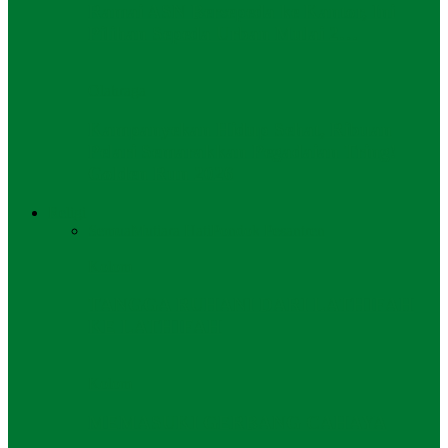
Ramai ASN Bersepeda ke Kantor, Ini
Pilihan Sepeda Urban Mulai 2…
Olahraga
Kampanyekan Hidup Sehat, Ribuan
Pelari Semarakkan Pegadaian Tring!
Golden Run 2026
Religi
Semua
Mutiara Hati
Pondok Pesantren
Kolom
TANGGA RUHANI DARI LATHIFAH
KE LATHIFAH
Kolom
MEMASUKI GERBANG CAHAYA