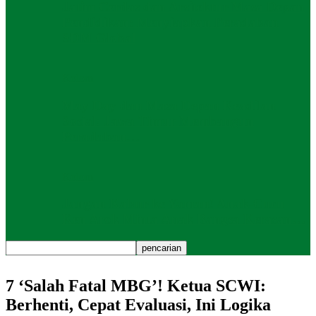
Jatim Cerdas dan Arsitektur Masa Depan
Pendidikan: Menyiapkan Peradaban
SDM Global
Kolom
May Day dan Masa Depan Keadilan
Sosial: Jawa Timur Membangun
Peradaban…
Kolom
Jangan Kabur ke Yaman! Anak-Cucu
Ken Arok Minta Anak Bangsa Kerasan…
7 ‘Salah Fatal MBG’! Ketua SCWI:
Berhenti, Cepat Evaluasi, Ini Logika