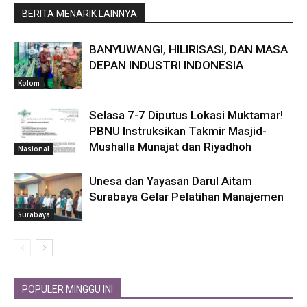
BERITA MENARIK LAINNYA
BANYUWANGI, HILIRISASI, DAN MASA
DEPAN INDUSTRI INDONESIA
Kolom
Selasa 7-7 Diputus Lokasi Muktamar!
PBNU Instruksikan Takmir Masjid-
Mushalla Munajat dan Riyadhoh
Nasional
Unesa dan Yayasan Darul Aitam
Surabaya Gelar Pelatihan Manajemen
Surabaya
POPULER MINGGU INI