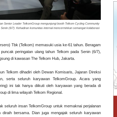
i dan Senior Leader TelkomGroup mengunjungi booth Telkom Cycling Community
Senin (6/7). Kehadiran komunitas internal mencerminkan semangat kolaborasi
rsero) Tbk (Telkom) memasuki usia ke-61 tahun. Beragam
puncak peringatan ulang tahun Telkom pada Senin (6/7),
ngsung di kawasan The Telkom Hub, Jakarta.
n Telkom dihadiri oleh Dewan Komisaris, Jajaran Direksi
an, serta seluruh karyawan TelkomGroup. Acara yang
ring) ini tak hanya diikuti oleh karyawan yang berada di
oup di lima wilayah Telkom Regional.
ak seluruh insan TelkomGroup untuk memaknai perjalanan
h diraih bersama. Dian juga mengajak seluruh karyawan