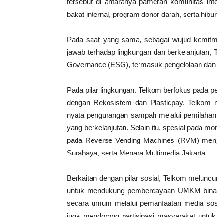
tersebut di antaranya pameran komunitas inte
bakat internal, program donor darah, serta hibur
Pada saat yang sama, sebagai wujud komitm
jawab terhadap lingkungan dan berkelanjutan, T
Governance (ESG), termasuk pengelolaan dan 
Pada pilar lingkungan, Telkom berfokus pada p
dengan Rekosistem dan Plasticpay, Telkom me
nyata pengurangan sampah melalui pemilahan,
yang berkelanjutan. Selain itu, spesial pada m
pada Reverse Vending Machines (RVM) menja
Surabaya, serta Menara Multimedia Jakarta.
Berkaitan dengan pilar sosial, Telkom melun
untuk mendukung pemberdayaan UMKM binaan
secara umum melalui pemanfaatan media sos
juga mendorong partisipasi masyarakat unt