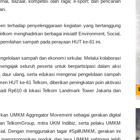
rnal, bazaar, kompetisi olah raga; e-sport; dan pencarian
an.
en terhadap penyelenggaraan kegiatan yang bertanggung
elkom menghadirkan berbagai inisiatif Environment, Social,
pemilahan sampah pada perayaan HUT ke-61 ini.
engelolaan sampah dan ekonomi sirkular. Melalui kolaborasi
ngajak seluruh peserta untuk berpartisipasi dalam aksi
 daur ulang, serta edukasi mengenai pengelolaan sampah
omen HUT ke-61 Telkom, diberikan peningkatan poin aktivasi
di Rp610 di lokasi Telkom Landmark Tower Jakarta dan
curkan UMKM Aggregator Movement sebagai gerakan digital
 TelkomGroup, mitra UKM Indibiz, serta pelaku UMKM
ial. Dengan menggunakan tagar #SpillUMKM, gerakan ini
uk mempromosikan produk dan jasa UMKM sehingga lebih