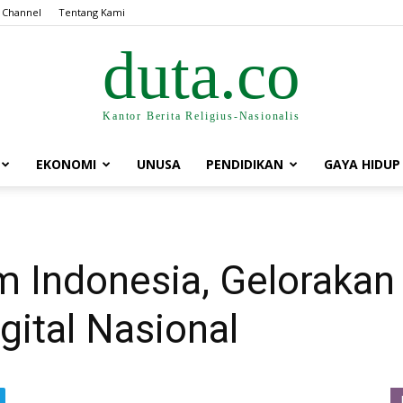
 Channel
Tentang Kami
duta.co
Kantor Berita Religius-Nasionalis
EKONOMI
UNUSA
PENDIDIKAN
GAYA HIDUP
m Indonesia, Geloraka
gital Nasional