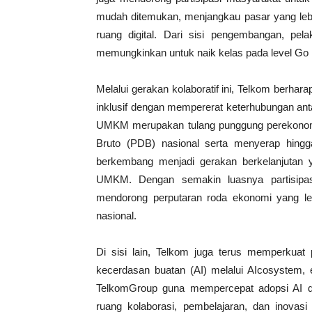
mudah ditemukan, menjangkau pasar yang lebih
ruang digital. Dari sisi pengembangan, pe
memungkinkan untuk naik kelas pada level Go M
Melalui gerakan kolaboratif ini, Telkom berha
inklusif dengan mempererat keterhubungan an
UMKM merupakan tulang punggung perekonom
Bruto (PDB) nasional serta menyerap hing
berkembang menjadi gerakan berkelanjutan
UMKM. Dengan semakin luasnya partisipasi
mendorong perputaran roda ekonomi yang le
nasional.
Di sisi lain, Telkom juga terus memperkuat 
kecerdasan buatan (AI) melalui AIcosystem, e
TelkomGroup guna mempercepat adopsi AI d
ruang kolaborasi, pembelajaran, dan inovas