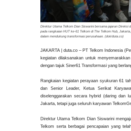
Direktur Utama Telkom Dian Siswarini bersama jajaran Direks
pada rangkaian HUT ke-61 Telkom di The Telkom Hub, Jakarta, 
dalam mendukung transformasi perusahaan. (dok/duta.co)
JAKARTA | duta.co – PT Telkom Indonesia (Pe
kegiatan dilaksanakan untuk menyemarakkan 
dengan tajuk Siner61 Transformasi yang berla
Rangkaian kegiatan perayaan syukuran 61 tahu
dan Senior Leader, Ketua Serikat Karyaw
diselenggarakan secara hybrid (daring dan lu
Jakarta, tetapi juga seluruh karyawan TelkomGr
Direktur Utama Telkom Dian Siswarini mengaj
Telkom serta berbagai pencapaian yang tela