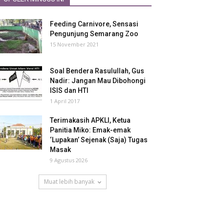
Feeding Carnivore, Sensasi
Pengunjung Semarang Zoo
15 November 2021
Soal Bendera Rasulullah, Gus
Nadir: Jangan Mau Dibohongi
ISIS dan HTI
1 April 2017
Terimakasih APKLI, Ketua
Panitia Miko: Emak-emak
‘Lupakan’ Sejenak (Saja) Tugas
Masak
9 Agustus 2026
Muat lebih banyak