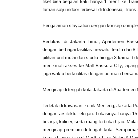
tiket bisa berjalan kaki hanya 1 menit ke Tra
taman salju indoor terbesar di Indonesia, Tran
Pengalaman staycation dengan konsep complete 
Berlokasi di Jakarta Timur, Apartemen Bass
dengan berbagai fasilitas mewah. Terdiri dari 
pilihan unit mulai dari studio hingga 3 kamar ti
menikmati akses ke Mall Bassura City, lapang
juga waktu berkualitas dengan bermain bersa
Menginap di tengah kota Jakarta di Apartemen
Terletak di kawasan ikonik Menteng, Jakarta
dengan arsitektur elegan. Lokasinya hanya 1
belanja, kuliner, serta ruang terbuka hijau. M
menginap premium di tengah kota. Sempurnak
kepala hingga kaki di Martha Tilaar Salon & Da