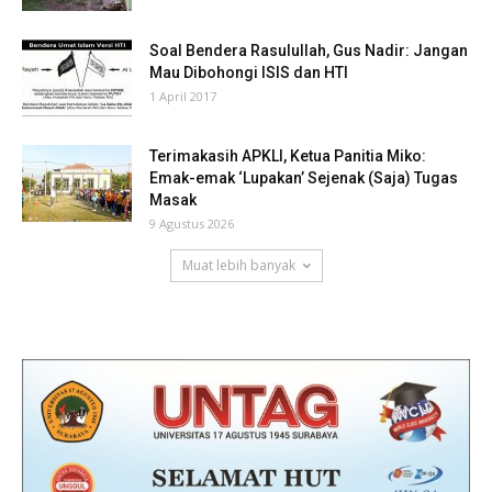
Soal Bendera Rasulullah, Gus Nadir: Jangan
Mau Dibohongi ISIS dan HTI
1 April 2017
Terimakasih APKLI, Ketua Panitia Miko:
Emak-emak ‘Lupakan’ Sejenak (Saja) Tugas
Masak
9 Agustus 2026
Muat lebih banyak