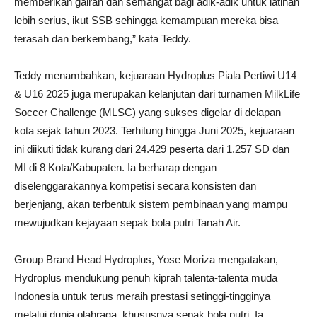
memberikan gairah dan semangat bagi adik-adik untuk latihan
lebih serius, ikut SSB sehingga kemampuan mereka bisa
terasah dan berkembang,” kata Teddy.
Teddy menambahkan, kejuaraan Hydroplus Piala Pertiwi U14
& U16 2025 juga merupakan kelanjutan dari turnamen MilkLife
Soccer Challenge (MLSC) yang sukses digelar di delapan
kota sejak tahun 2023. Terhitung hingga Juni 2025, kejuaraan
ini diikuti tidak kurang dari 24.429 peserta dari 1.257 SD dan
MI di 8 Kota/Kabupaten. Ia berharap dengan
diselenggarakannya kompetisi secara konsisten dan
berjenjang, akan terbentuk sistem pembinaan yang mampu
mewujudkan kejayaan sepak bola putri Tanah Air.
Group Brand Head Hydroplus, Yose Moriza mengatakan,
Hydroplus mendukung penuh kiprah talenta-talenta muda
Indonesia untuk terus meraih prestasi setinggi-tingginya
melalui dunia olahraga, khususnya sepak bola putri. Ia